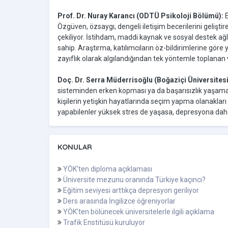
Prof. Dr. Nuray Karancı (ODTÜ Psikoloji Bölümü):
E
Özgüven, özsaygı, dengeli iletişim becerilerini geliştir
çekiliyor. İstihdam, maddi kaynak ve sosyal destek a
sahip. Araştırma, katılımcıların öz-bildirimlerine göre
zayıflık olarak algılandığından tek yöntemle toplanan ver
Doç. Dr. Serra Müderrisoğlu (Boğaziçi Üniversitesi
sisteminden erken kopması ya da başarısızlık yaşaması,
kişilerin yetişkin hayatlarında seçim yapma olanakları
yapabilenler yüksek stres de yaşasa, depresyona daha da
KONULAR
YÖK'ten diploma açıklaması
Üniversite mezunu oranında Türkiye kaçıncı?
Eğitim seviyesi arttıkça depresyon geriliyor
Ders arasında İngilizce öğreniyorlar
YÖK'ten bölünecek üniversitelerle ilgili açıklama
Trafik Enstitüsü kuruluyor