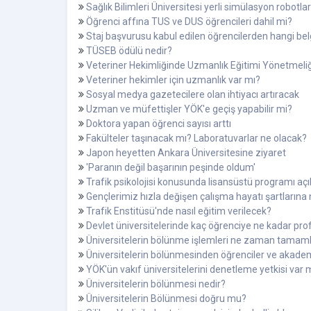
Sağlık Bilimleri Üniversitesi yerli simülasyon robotla
Öğrenci affına TUS ve DUS öğrencileri dahil mi?
Staj başvurusu kabul edilen öğrencilerden hangi bel
TÜSEB ödülü nedir?
Veteriner Hekimliğinde Uzmanlık Eğitimi Yönetmeli
Veteriner hekimler için uzmanlık var mı?
Sosyal medya gazetecilere olan ihtiyacı artıracak
Uzman ve müfettişler YÖK'e geçiş yapabilir mi?
Doktora yapan öğrenci sayısı arttı
Fakülteler taşınacak mı? Laboratuvarlar ne olacak?
Japon heyetten Ankara Üniversitesine ziyaret
'Paranın değil başarının peşinde oldum'
Trafik psikolojisi konusunda lisansüstü programı açı
Gençlerimiz hızla değişen çalışma hayatı şartlarına
Trafik Enstitüsü'nde nasıl eğitim verilecek?
Devlet üniversitelerinde kaç öğrenciye ne kadar pr
Üniversitelerin bölünme işlemleri ne zaman tamam
Üniversitelerin bölünmesinden öğrenciler ve akademi
YÖK'ün vakıf üniversitelerini denetleme yetkisi var 
Üniversitelerin bölünmesi nedir?
Üniversitelerin Bölünmesi doğru mu?