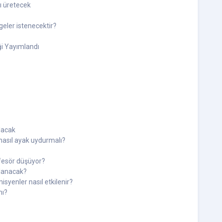
rı üretecek
geler istenecektir?
ği Yayımlandı
lacak
 nasıl ayak uydurmalı?
ofesör düşüyor?
lanacak?
syenler nasıl etkilenir?
mı?