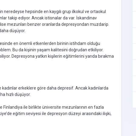
rin neredeyse hepsinde en kaygılı grup ilkokul ve ortaokul
lar takip ediyor. Ancak istisnalar da var. İskandinav
 ve lise mezunları benzer oranlarda depresyondan muzdarip.
 daha düşüyor.
esinde en önemli etkenlerden birinin istihdam olduğu
 problem. Bu da kişinin yaşam kalitesini doğrudan etkiliyor.
yor. Depresyona yatkın kişilerin eğitimlerini yarıda bırakma
 kadınlar erkeklere göre daha depresif. Ancak kadınlarda
ha hızlı düşüyor.
e Finlandiya ile birlikte üniversite mezunlarının en fazla
ye’de eğitim seviyesi ile depresyon düzeyi arasındaki ilişki,