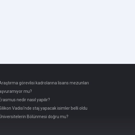
raştırma görevlisi kadrolarına lisans mezunları
aşvuramıyor mu?
rasmus nedir nasıl yapılır?
ilikon Vadisi'nde staj yapacak isimler belli oldu
niversitelerin Bölünmesi doğru mu?