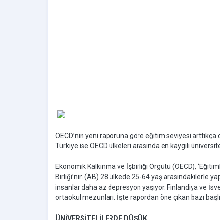
OECD’nin yeni raporuna göre eğitim seviyesi arttıkça d
Türkiye ise OECD ülkeleri arasında en kaygılı üniversit
Ekonomik Kalkınma ve İşbirliği Örgütü (OECD), ‘Eğitiml
Birliği’nin (AB) 28 ülkede 25-64 yaş arasındakilerle ya
insanlar daha az depresyon yaşıyor. Finlandiya ve İsveç
ortaokul mezunları. İşte rapordan öne çıkan bazı başlı
ÜNİVERSİTELİLERDE DÜŞÜK