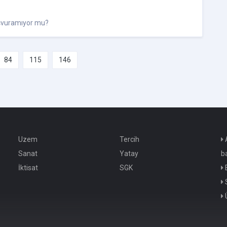
aşvuramıyor mu?
84
115
146
Uzem
Tercih
A
Sanat
Yatay
b
İktisat
SGK
E
S
Ü