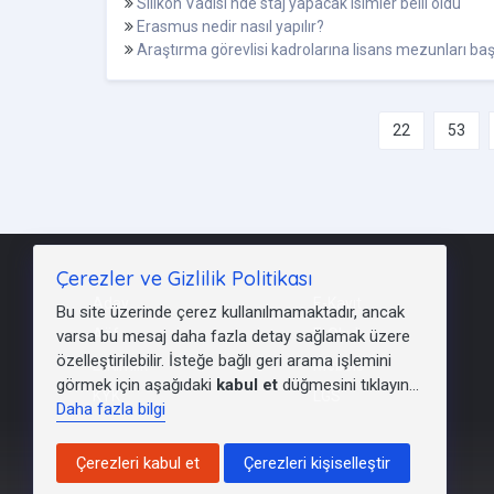
Silikon Vadisi'nde staj yapacak isimler belli oldu
Erasmus nedir nasıl yapılır?
Araştırma görevlisi kadrolarına lisans mezunları b
22
53
Çerezler ve Gizlilik Politikası
Aday
E-Kayıt
Bu site üzerinde çerez kullanılmamaktadır, ancak
Aöf
E-Okul
varsa bu mesaj daha fazla detay sağlamak üzere
özelleştirilebilir. İsteğe bağlı geri arama işlemini
E-Kimlik
Mebbis
görmek için aşağıdaki
kabul et
düğmesini tıklayın...
KYK
LGS
Daha fazla bilgi
Çerezleri kabul et
Çerezleri kişiselleştir