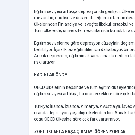
Eğitim seviyesi arttıkça depresyon da geriliyor. Ülkele
mezunları, onu lise ve üniversite eğitimini tamamlayan
ülkelerinden Finlandiya ve İsveç’te ilkokul, ortaokul
Tüm ülkelerde, üniversite mezunlarında bu risk biraz
Eğitim seviyelerine göre depresyon düzeyinin değişm
belirtiliyor. İşsizlik, az eğitimliler için daha büyük bir
Ancak depresyon, eğitimin aksamasına da neden olabili
riski artıyor.
KADINLAR ÖNDE
OECD ülkelerinin hepsinde ve tüm eğitim düzeylerinde
eğitim seviyesi arttıkça, bu oran erkeklere göre çok da
Türkiye; İrlanda, İzlanda, Almanya, Avustralya, İsveç v
oranda depresyon yaşadığı ülkelerden biri. Ancak Türki
çoğu OECD ülkesine göre çok fark yaratmıyor.
ZORLUKLARLA BAŞA ÇIKMAYI ÖĞRENİYORLAR