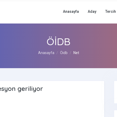
Anasayfa
Aday
Tercih
ÖİDB
Anasayfa
Öidb
Net
esyon geriliyor