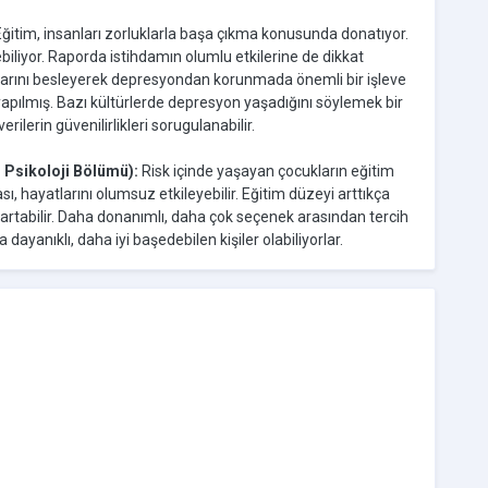
ğitim, insanları zorluklarla başa çıkma konusunda donatıyor.
ebiliyor. Raporda istihdamın olumlu etkilerine de dikkat
ğlarını besleyerek depresyondan korunmada önemli bir işleve
 yapılmış. Bazı kültürlerde depresyon yaşadığını söylemek bir
ilerin güvenilirlikleri sorugulanabilir.
 Psikoloji Bölümü):
Risk içinde yaşayan çocukların eğitim
 hayatlarını olumsuz etkileyebilir. Eğitim düzeyi arttıkça
 artabilir. Daha donanımlı, daha çok seçenek arasından tercih
yanıklı, daha iyi başedebilen kişiler olabiliyorlar.