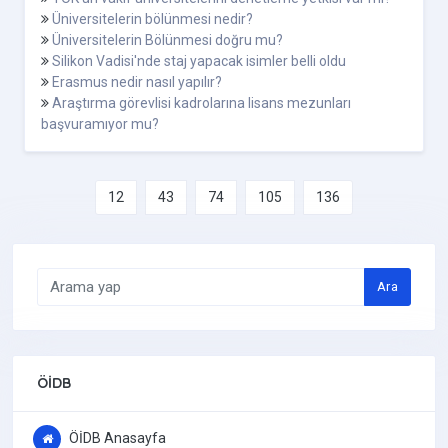
Üniversitelerin bölünmesi nedir?
Üniversitelerin Bölünmesi doğru mu?
Silikon Vadisi'nde staj yapacak isimler belli oldu
Erasmus nedir nasıl yapılır?
Araştırma görevlisi kadrolarına lisans mezunları
başvuramıyor mu?
12
43
74
105
136
Ara
ÖİDB
ÖİDB Anasayfa