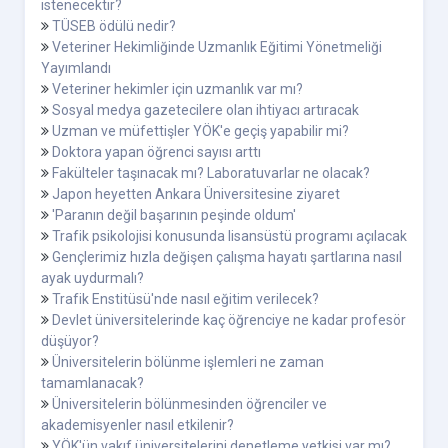
istenecektir?
TÜSEB ödülü nedir?
Veteriner Hekimliğinde Uzmanlık Eğitimi Yönetmeliği
Yayımlandı
Veteriner hekimler için uzmanlık var mı?
Sosyal medya gazetecilere olan ihtiyacı artıracak
Uzman ve müfettişler YÖK'e geçiş yapabilir mi?
Doktora yapan öğrenci sayısı arttı
Fakülteler taşınacak mı? Laboratuvarlar ne olacak?
Japon heyetten Ankara Üniversitesine ziyaret
'Paranın değil başarının peşinde oldum'
Trafik psikolojisi konusunda lisansüstü programı açılacak
Gençlerimiz hızla değişen çalışma hayatı şartlarına nasıl
ayak uydurmalı?
Trafik Enstitüsü'nde nasıl eğitim verilecek?
Devlet üniversitelerinde kaç öğrenciye ne kadar profesör
düşüyor?
Üniversitelerin bölünme işlemleri ne zaman
tamamlanacak?
Üniversitelerin bölünmesinden öğrenciler ve
akademisyenler nasıl etkilenir?
YÖK'ün vakıf üniversitelerini denetleme yetkisi var mı?