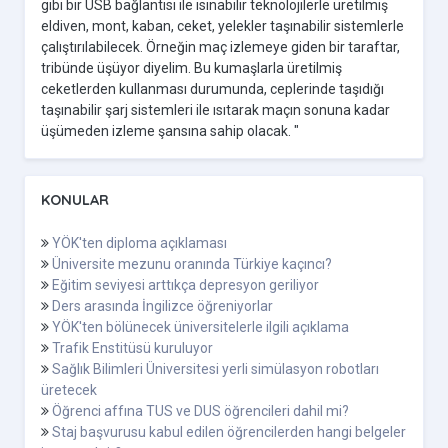
gibi bir USB bağlantısı ile ısınabilir teknolojilerle üretilmiş
eldiven, mont, kaban, ceket, yelekler taşınabilir sistemlerle
çalıştırılabilecek. Örneğin maç izlemeye giden bir taraftar,
tribünde üşüyor diyelim. Bu kumaşlarla üretilmiş
ceketlerden kullanması durumunda, ceplerinde taşıdığı
taşınabilir şarj sistemleri ile ısıtarak maçın sonuna kadar
üşümeden izleme şansına sahip olacak. "
KONULAR
YÖK'ten diploma açıklaması
Üniversite mezunu oranında Türkiye kaçıncı?
Eğitim seviyesi arttıkça depresyon geriliyor
Ders arasında İngilizce öğreniyorlar
YÖK'ten bölünecek üniversitelerle ilgili açıklama
Trafik Enstitüsü kuruluyor
Sağlık Bilimleri Üniversitesi yerli simülasyon robotları
üretecek
Öğrenci affına TUS ve DUS öğrencileri dahil mi?
Staj başvurusu kabul edilen öğrencilerden hangi belgeler