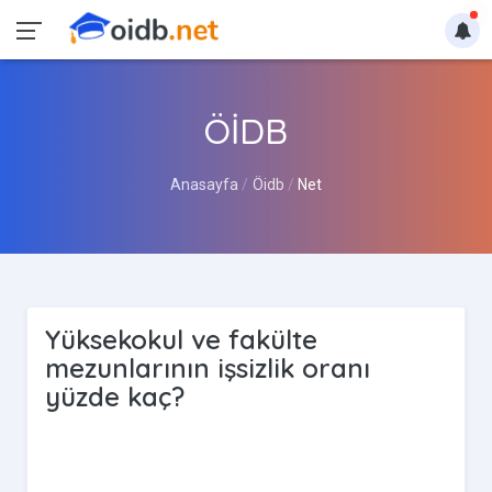
ÖİDB
Anasayfa
Öidb
Net
Yüksekokul ve fakülte
mezunlarının işsizlik oranı
yüzde kaç?