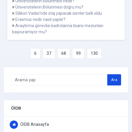
Üniversitelerin bölünmesi nedir?
Üniversitelerin Bölünmesi doğru mu?
Silikon Vadisi'nde staj yapacak isimler belli oldu
Erasmus nedir nasıl yapılır?
Araştırma görevlisi kadrolarına lisans mezunları
başvuramıyor mu?
6
37
68
99
130
Ara
ÖİDB
ÖİDB Anasayfa