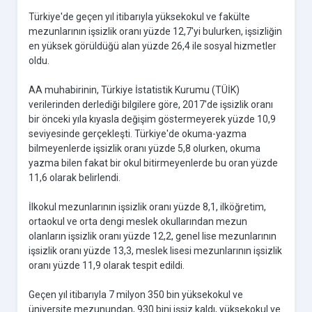
Türkiye'de geçen yıl itibarıyla yüksekokul ve fakülte
mezunlarının işsizlik oranı yüzde 12,7'yi bulurken, işsizliğin
en yüksek görüldüğü alan yüzde 26,4 ile sosyal hizmetler
oldu.
AA muhabirinin, Türkiye İstatistik Kurumu (TÜİK)
verilerinden derlediği bilgilere göre, 2017'de işsizlik oranı
bir önceki yıla kıyasla değişim göstermeyerek yüzde 10,9
seviyesinde gerçekleşti. Türkiye'de okuma-yazma
bilmeyenlerde işsizlik oranı yüzde 5,8 olurken, okuma
yazma bilen fakat bir okul bitirmeyenlerde bu oran yüzde
11,6 olarak belirlendi.
İlkokul mezunlarının işsizlik oranı yüzde 8,1, ilköğretim,
ortaokul ve orta dengi meslek okullarından mezun
olanların işsizlik oranı yüzde 12,2, genel lise mezunlarının
işsizlik oranı yüzde 13,3, meslek lisesi mezunlarının işsizlik
oranı yüzde 11,9 olarak tespit edildi.
Geçen yıl itibarıyla 7 milyon 350 bin yüksekokul ve
üniversite mezunundan, 930 bini işsiz kaldı, yüksekokul ve