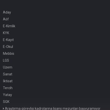
Aday
Aöf
E-Kimlik
KYK
E-Kayıt
E-Okul
Mebbis
LGS
Uzem
Sanat
İktisat
Tercih
Yatay
SGK
Araştırma görevlisi kadrolarına lisans mezunları başvuramıyor