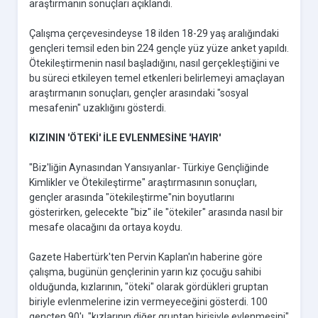
araştırmanın sonuçları açıklandı.
Çalışma çerçevesindeyse 18 ilden 18-29 yaş aralığındaki
gençleri temsil eden bin 224 gençle yüz yüze anket yapıldı.
Ötekileştirmenin nasıl başladığını, nasıl gerçekleştiğini ve
bu süreci etkileyen temel etkenleri belirlemeyi amaçlayan
araştırmanın sonuçları, gençler arasındaki "sosyal
mesafenin" uzaklığını gösterdi.
KIZININ 'ÖTEKİ' İLE EVLENMESİNE 'HAYIR'
"Biz'liğin Aynasından Yansıyanlar- Türkiye Gençliğinde
Kimlikler ve Ötekileştirme" araştırmasının sonuçları,
gençler arasında "ötekileştirme"nin boyutlarını
gösterirken, gelecekte "biz" ile "ötekiler" arasında nasıl bir
mesafe olacağını da ortaya koydu.
Gazete Habertürk'ten Pervin Kaplan'ın haberine göre
çalışma, bugünün gençlerinin yarın kız çocuğu sahibi
olduğunda, kızlarının, "öteki" olarak gördükleri gruptan
biriyle evlenmelerine izin vermeyeceğini gösterdi. 100
gençten 90'ı, "kızlarının diğer gruptan birisiyle evlenmesini"