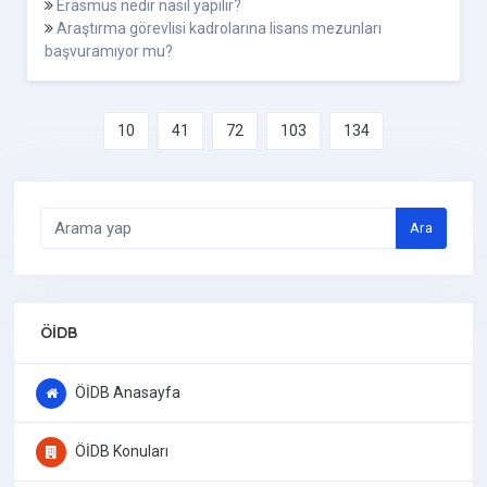
Erasmus nedir nasıl yapılır?
Araştırma görevlisi kadrolarına lisans mezunları
başvuramıyor mu?
10
41
72
103
134
Ara
ÖİDB
ÖİDB Anasayfa
ÖİDB Konuları