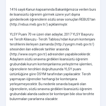
1416 sayılı Kanun kapsamında Bakanlığımızca verilen burs
ile lisansüstü öğrenim görmek üzere yurt dışına
gönderilecek öğrencilerin sözlü sınav sonuçları REBUS’tan
(http://rebus.meb.gov.tr/) açıklanmıştır.
YLSY Puanı 70 ve üzeri olan adaylar, 2017 YLSY Başvuru
ve Tercih Kılavuzu -Tercih Tablosu’ndan kurum kontenjanı
tercihlerini ilerleyen zamanda (http://yyegm.meb.gov.tr/)
sitesinden ilan edilecek tarihler arasında
(http://www.osym.gov.tr) adresinden yapabileceklerdir.
Adayların sözlü sınavına girdikleri lisansüstü öğrenim
grubundaki kurum kontenjanlarına yerleştirme işlemleri,
öğrencilerin tercihleri doğrultusunda YLSY puanı
üstünlüğüne göre ÖSYM tarafından yapılacaktır. Tercih
yapmayan öğrenciler herhangi bir kontenjana
yerleşemeyecektir. Bu nedenle sınavda başarılı olan
öğrencilerin, sözlü sınavına girdikleri lisansüstü öğrenim
grubundaki alanda sadece bir kontenjan bile olsa tercihte
bulunmaları yararlarına olacaktır.