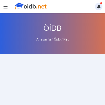
ÖİDB
Anasayfa
Öidb
Net