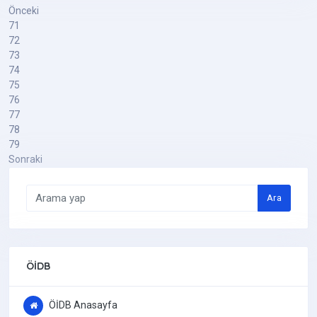
Önceki
71
72
73
74
75
76
77
78
79
Sonraki
Ara
ÖİDB
ÖİDB Anasayfa