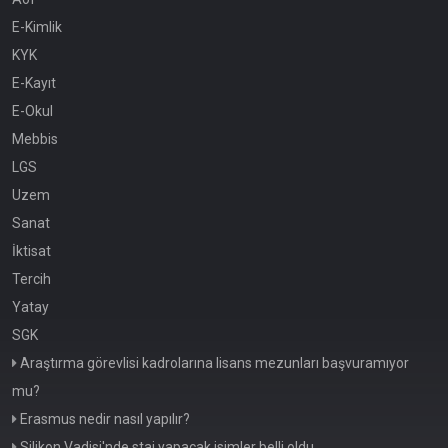
E-Kimlik
KYK
E-Kayıt
E-Okul
Mebbis
LGS
Uzem
Sanat
İktisat
Tercih
Yatay
SGK
Araştırma görevlisi kadrolarına lisans mezunları başvuramıyor
mu?
Erasmus nedir nasıl yapılır?
Silikon Vadisi'nde staj yapacak isimler belli oldu