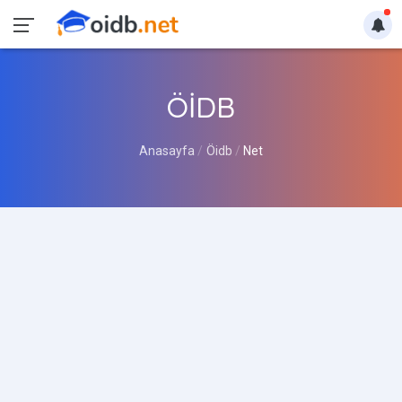
ÖİDB
Anasayfa
Öidb
Net