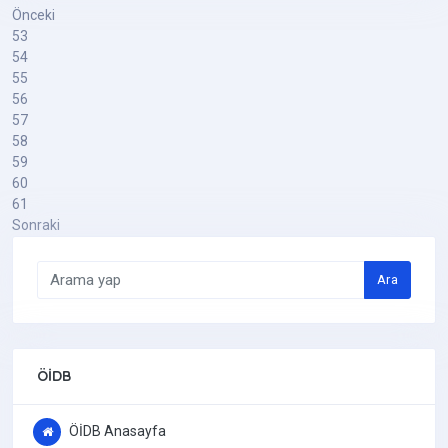
Önceki
53
54
55
56
57
58
59
60
61
Sonraki
Ara
ÖİDB
ÖİDB Anasayfa