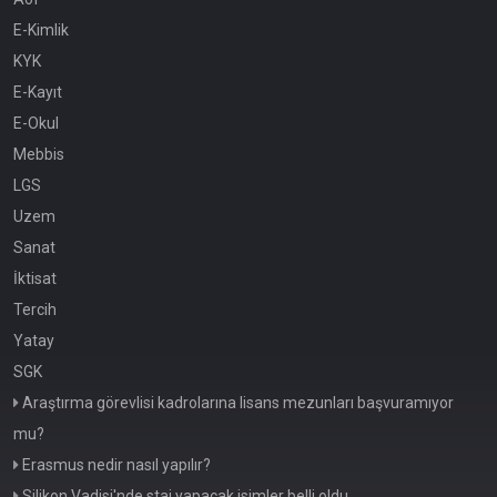
E-Kimlik
KYK
E-Kayıt
E-Okul
Mebbis
LGS
Uzem
Sanat
İktisat
Tercih
Yatay
SGK
Araştırma görevlisi kadrolarına lisans mezunları başvuramıyor
mu?
Erasmus nedir nasıl yapılır?
Silikon Vadisi'nde staj yapacak isimler belli oldu