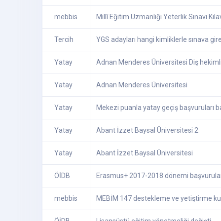
mebbis
Millî Eğitim Uzmanlığı Yeterlik Sınavı Kı
Tercih
YGS adayları hangi kimliklerle sınava gir
Yatay
Adnan Menderes Üniversitesi Diş hekimli
Yatay
Adnan Menderes Üniversitesi
Yatay
Mekezi puanla yatay geçiş başvuruları b
Yatay
Abant İzzet Baysal Üniversitesi 2
Yatay
Abant İzzet Baysal Üniversitesi
ÖİDB
Erasmus+ 2017-2018 dönemi başvuruları
mebbis
MEBİM 147 destekleme ve yetiştirme kursl