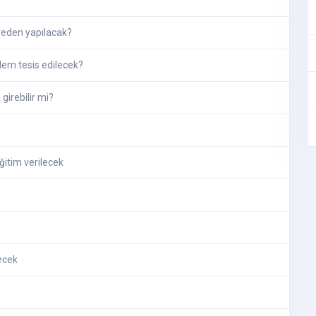
ereden yapılacak?
lem tesis edilecek?
girebilir mi?
ğitim verilecek
recek