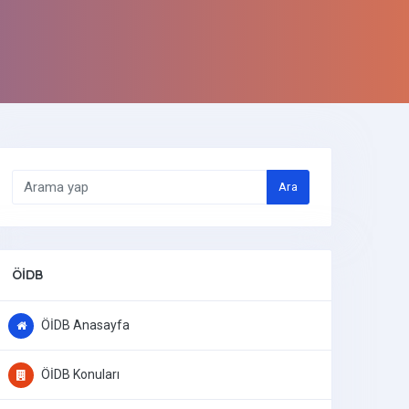
Ara
ÖİDB
ÖİDB Anasayfa
ÖİDB Konuları