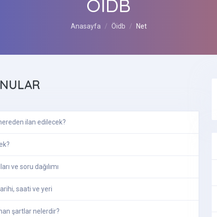
ÖİDB
Anasayfa
Öidb
Net
NULAR
 nereden ilan edilecek?
cek?
ları ve soru dağılımı
rihi, saati ve yeri
an şartlar nelerdir?