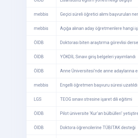
ÖİDB
Lisansüstü eğitim yönetmeliği değişti
mebbis
Geçici süreli öğretici alımı başvuruları n
mebbis
Açığa alınan aday öğretmenlere hangi iş
ÖİDB
Doktorası biten araştırma görevlisi derse 
ÖİDB
YÖKDİL Sınavı giriş belgeleri yayımlandı
ÖİDB
Anne Üniversitesi'nde anne adaylarına e
mebbis
Engelli öğretmen başvuru süresi uzatıldı
LGS
TEOG sınavı stresine işaret dili eğitimi
ÖİDB
Pilot üniversite 'Kur'an bülbülleri' yetişti
ÖİDB
Doktora öğrencilerine TÜBİTAK desteği