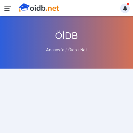
ÖİDB
Anasayfa
Öidb
Net