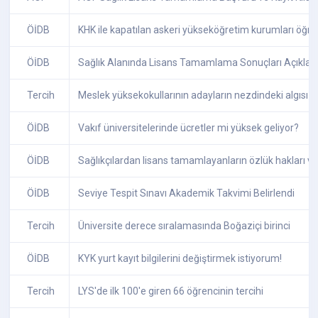
ÖİDB
KHK ile kapatılan askeri yükseköğretim kurumları öğren
ÖİDB
Sağlık Alanında Lisans Tamamlama Sonuçları Açıklan
Tercih
Meslek yüksekokullarının adayların nezdindeki algısı n
ÖİDB
Vakıf üniversitelerinde ücretler mi yüksek geliyor?
ÖİDB
Sağlıkçılardan lisans tamamlayanların özlük hakları v
ÖİDB
Seviye Tespit Sınavı Akademik Takvimi Belirlendi
Tercih
Üniversite derece sıralamasında Boğaziçi birinci
ÖİDB
KYK yurt kayıt bilgilerini değiştirmek istiyorum!
Tercih
LYS'de ilk 100'e giren 66 öğrencinin tercihi