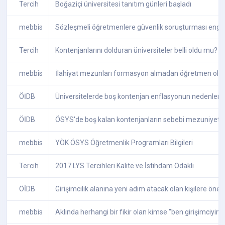
Tercih
Boğaziçi üniversitesi tanıtım günleri başladı
mebbis
Sözleşmeli öğretmenlere güvenlik soruşturması engel
Tercih
Kontenjanlarını dolduran üniversiteler belli oldu mu?
mebbis
İlahiyat mezunları formasyon almadan öğretmen olabi
ÖİDB
Üniversitelerde boş kontenjan enflasyonun nedenleri
ÖİDB
ÖSYS'de boş kalan kontenjanların sebebi mezuniyet s
mebbis
YÖK ÖSYS Öğretmenlik Programları Bilgileri
Tercih
2017 LYS Tercihleri Kalite ve İstihdam Odaklı
ÖİDB
Girişimcilik alanına yeni adım atacak olan kişilere öneri
mebbis
Aklında herhangi bir fikir olan kimse "ben girişimciyim" 