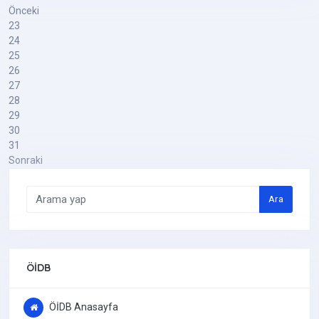
Önceki
23
24
25
26
27
28
29
30
31
Sonraki
Ara
ÖİDB
ÖİDB Anasayfa