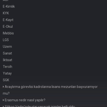
E-Kimlik
KYK
E-Kayıt
E-Okul
Mebbis
LGS
Uzem
Sanat
İktisat
Tercih
Yatay
SGK
Araştırma görevlisi kadrolarına lisans mezunları başvuramıyor
mu?
Erasmus nedir nasıl yapılır?
Silikon Vadisi'nde staj yapacak isimler belli oldu