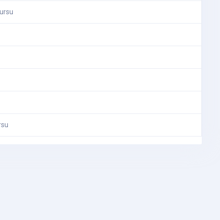
Bursu
rsu