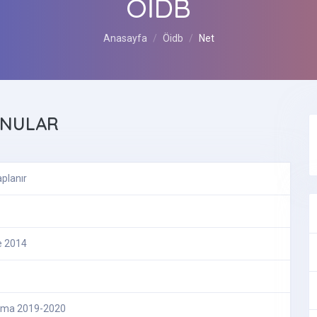
ÖİDB
Anasayfa
Öidb
Net
NULAR
planır
e 2014
lama 2019-2020