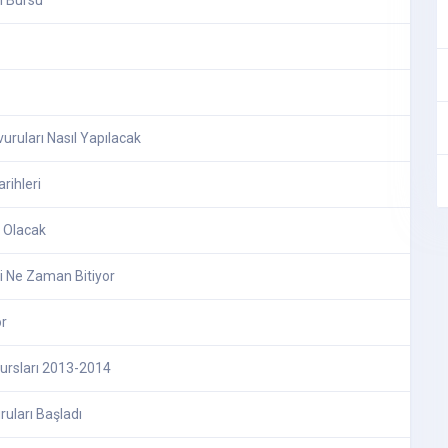
ı Bursu
uruları Nasıl Yapılacak
rihleri
t Olacak
i Ne Zaman Bitiyor
or
Bursları 2013-2014
uları Başladı