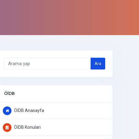
Ara
ÖİDB
ÖİDB Anasayfa
ÖİDB Konuları